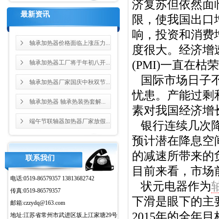
济复苏但依然面
最新资讯
限，使我国出口
响，投资和消费
轴承加热器价格面临上涨压力...
度很大。经济增
(PMI)
一直在枯荣
轴承加热器工厂将于年初八开...
国际市场日子
轴承加热器厂家国庆中秋双节...
忧患。
产能过剩
轴承加热器 轴承热装热套解...
素对我国经济增
端午节联轴器加热器厂家放假...
银行连续几次
预计潜在降息空
的减速所带来的
联系我们
目前来看，市场
电话:0519-86579357 13813682742
状元电器作为
传真:0519-86579357
下滑是眼下的主
邮箱:czzydq@163.com
2015年的全年
地址:江苏省常州市武进区坂上江家塘29号