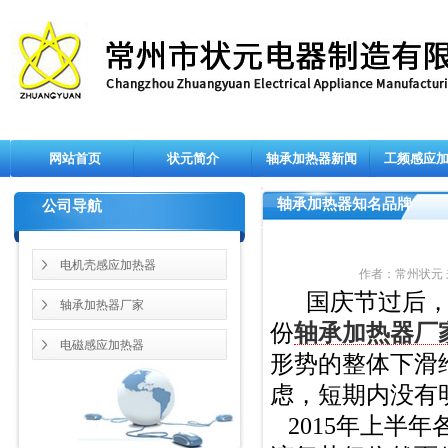
网站首页
状元简介
轴承加热器新闻
工频感应
轴承加热器知名品牌
公司导航
电机壳感应加热器
作者：常州状元 来源：
国庆节过后
轴承加热器厂家
份
轴承加热器厂
电磁感应加热器
形势的整体下滑
虑，短期内没有
2015
年上半年