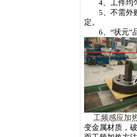
4、工件均匀
5、不需外购
定。
6、“状元”
工频感应加
变金属材质，