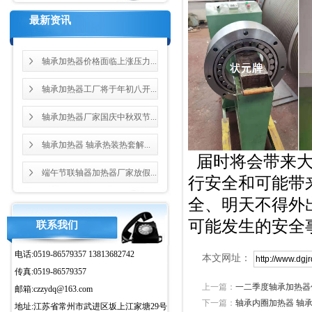
最新资讯
轴承加热器价格面临上涨压力...
轴承加热器工厂将于年初八开...
轴承加热器厂家国庆中秋双节...
轴承加热器 轴承热装热套解...
届时将会带来大
端午节联轴器加热器厂家放假...
行安全和可能带
全、明天不得外
可能发生的安全
联系我们
电话:0519-86579357 13813682742
本文网址：
传真:0519-86579357
上一篇：
一二季度轴承加热器
邮箱:czzydq@163.com
下一篇：
轴承内圈加热器 轴
地址:江苏省常州市武进区坂上江家塘29号