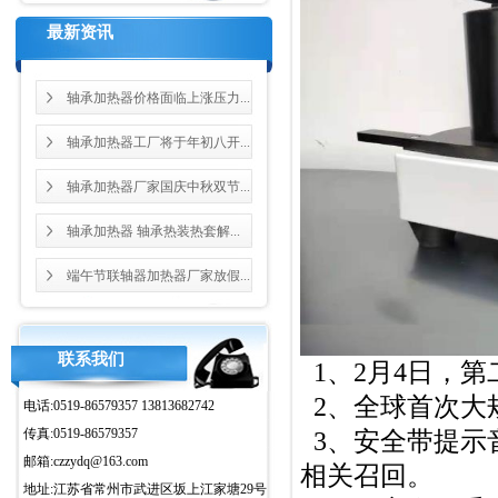
最新资讯
轴承加热器价格面临上涨压力...
轴承加热器工厂将于年初八开...
轴承加热器厂家国庆中秋双节...
轴承加热器 轴承热装热套解...
端午节联轴器加热器厂家放假...
联系我们
1、2月4日，
2、全球首次大
电话:0519-86579357 13813682742
传真:0519-86579357
3、安全带提示
邮箱:czzydq@163.com
相关召回。
地址:江苏省常州市武进区坂上江家塘29号