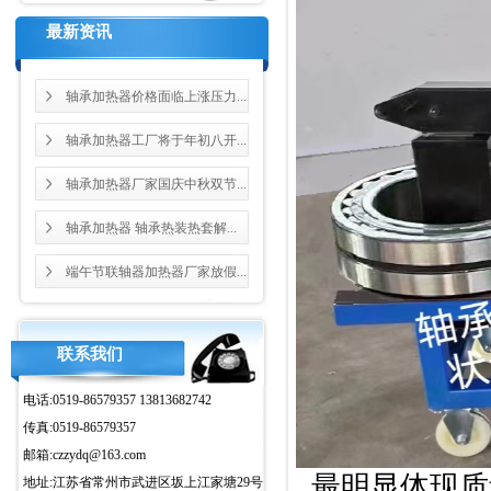
最新资讯
轴承加热器价格面临上涨压力...
轴承加热器工厂将于年初八开...
轴承加热器厂家国庆中秋双节...
轴承加热器 轴承热装热套解...
端午节联轴器加热器厂家放假...
联系我们
电话:0519-86579357 13813682742
传真:0519-86579357
邮箱:czzydq@163.com
最明显体现质
地址:江苏省常州市武进区坂上江家塘29号