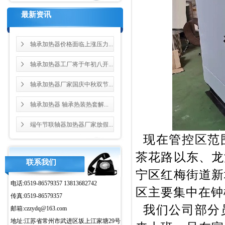
最新资讯
轴承加热器价格面临上涨压力...
轴承加热器工厂将于年初八开...
轴承加热器厂家国庆中秋双节...
轴承加热器 轴承热装热套解...
端午节联轴器加热器厂家放假...
现在管控区范
茶花路以东、龙
联系我们
宁区红梅街道新
电话:0519-86579357 13813682742
区主要集中在钟
传真:0519-86579357
我们公司部分
邮箱:czzydq@163.com
地址:江苏省常州市武进区坂上江家塘29号