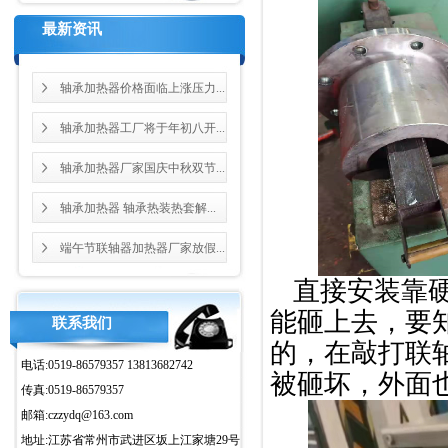
最新资讯
轴承加热器价格面临上涨压力...
轴承加热器工厂将于年初八开...
轴承加热器厂家国庆中秋双节...
轴承加热器 轴承热装热套解...
端午节联轴器加热器厂家放假...
直接安装靠
能砸上去，要
联系我们
的，在敲打联
电话:0519-86579357 13813682742
被砸坏，外面
传真:0519-86579357
邮箱:czzydq@163.com
地址:江苏省常州市武进区坂上江家塘29号