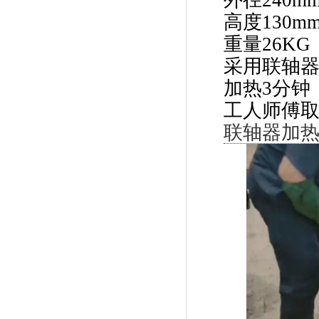
外径
240m
高度
130m
重量
26KG
采用联轴器
加热
3分钟
工人师傅取
联轴器加