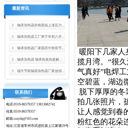
最新资讯
轴承加热器价格面临上涨压力...
轴承加热器工厂将于年初八开...
轴承加热器厂家国庆中秋双节...
暖阳下几家人
轴承加热器 轴承热装热套解...
揽月湾。“很
气真好”电焊
端午节联轴器加热器厂家放假...
空碧蓝，湖边
脱下厚厚的冬
联系我们
拍几张照片，
电话:0519-86579357 13813682742
让人感觉到春
传真:0519-86579357
邮箱:czzydq@163.com
粉红色的花朵
地址:江苏省常州市武进区坂上江家塘29号